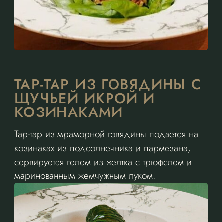
ТАР-ТАР ИЗ ГОВЯДИНЫ С
ЩУЧЬЕЙ ИКРОЙ И
КОЗИНАКАМИ
Тар-тар из мраморной говядины подается на
козинаках из подсолнечника и пармезана,
сервируется гелем из желтка с трюфелем и
маринованным жемчужным луком.